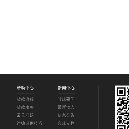
帮助中心
新闻中心
贷款流程
时政要闻
贷款攻略
最新动态
常见问题
信息公告
诈骗识别技巧
合规专栏