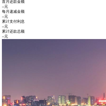
首月还款金额
--
元
每月递减金额
--
元
累计支付利息
--
元
累计还款总额
--
元