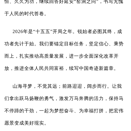
恒、久久为功，继续回答好延安“窑洞之问”，书写无愧
于人民的时代答卷。
2026年是“十五五”开局之年。锐始者必图其终，成
功者先计于始。我们要锚定目标任务，坚定信心、乘势
而上，扎实推动高质量发展，进一步全面深化改革开
放，推进全体人民共同富裕，续写中国奇迹新篇章。
山海寻梦，不觉其远；前路迢迢，阔步而行。让我
们拿出跃马扬鞭的勇气，激发万马奔腾的活力，保持马
不停蹄的干劲，一起为梦想奋斗、为幸福打拼，把宏伟
愿景变成美好现实。