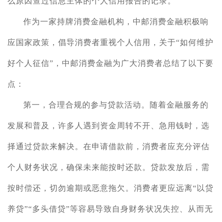
么原因查过信息主体的个人信用报告的记录。
作为一家持牌消费金融机构，中邮消费金融积极响
应国家政策，倡导消费者重视个人信用
，
关于
“如何维护
好个人征信”，中邮消费金融
为广大消费者
总结
了
以下要
点：
第一，合理合规的参与贷款活动。随着
金融服务的
发展和普及，
许多人遇到资金周转不开、急用钱
时
，
选
择通过贷款来解决。
在
申请
借
款
前，消费者应
充分评估
个人
财务状况
，
确保未来能按时还款
。
贷款发放
后，
需
按时偿还，切勿逾期或恶意拖欠
。
消费者更应远离
“以贷
养贷”“多头借贷”等容易导致自身财务状况失控、从而无