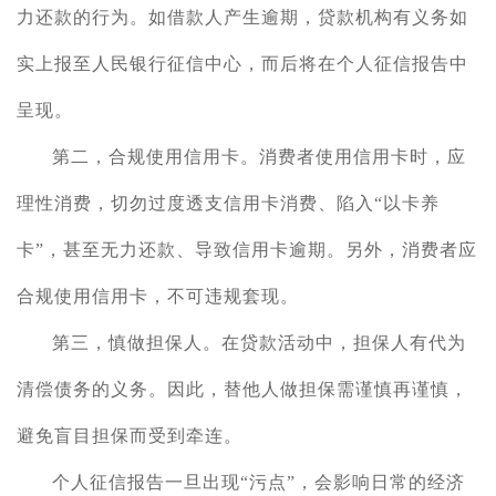
力还款的行为
。
如借款人产生
逾期
，
贷款机构有义务如
实上报至人民银行征信中心，而后将在个人征信报告中
呈现
。
第二，合规使用信用卡。消费者
使用信用卡时，
应
理性消费，
切勿
过度透支信用卡消费
、
陷入
“以卡养
卡”
，
甚至无力还款、导致信用卡逾期。另外，消费者应
合规使用信用卡，不可违规套现。
第三，慎做担保人。在贷款
活动中，担保人有代为
清偿债务的义务。
因此，替他人做担保需谨慎再谨慎，
避免
盲目担保而受到牵连
。
个人征信
报告
一旦出现
“污点”，会影响日常的经济