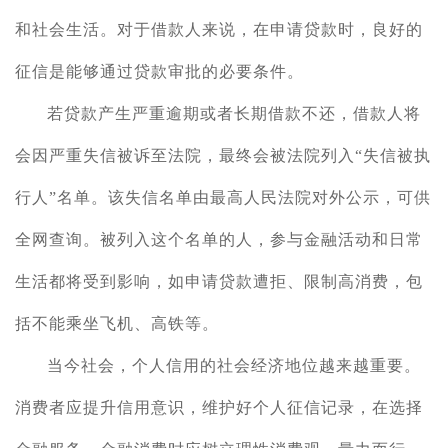
和社会生活。对于
借
款人来说，在申请贷款时，良好的
征信
是
能够
通过
贷款
审批的必要条件
。
若
贷款产生
严重逾期
或者
长期
借款不还
，
借款人将
会因
严重失信被诉至法院，最终会被法院列入
“失信被执
行人”名单。该失信名单由最高人民法院对外公示，可供
全网查询。被列入这个名单的人，
参与
金融
活动和
日常
生活
都将
受到影响，如
申请贷款遭拒、
限制高消费，包
括不能乘坐飞机、高铁等。
当今社会
，
个人信用的
社会经济
地位越来越重要
。
消费者应提升信用意识，维护好个人征信记录，在选择