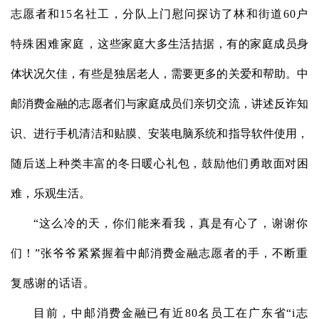
志愿者和1
5
名社工，
分队
上门慰问探访了林和街道60户
特殊困难家庭，
这些家庭大多生活拮据，有的家庭成员身
体状况欠佳，
有些是独居老人，
需要更多的关爱和帮助。中
邮消费金融的志愿者们与家庭成员
们
亲切交流，
讲述反诈知
识、进行手机清洁和贴膜、安装电脑系统和指导软件使用，
随后送上种类丰富的冬日暖心礼包
，鼓励他们勇敢面对困
难，
乐观
生活
。
“这么冷的天，你们能来看我，真是有心了，谢谢你
们！”张爷爷紧紧握着中邮消费金融志愿者的手，不断重
复感谢的话语。
目前，
中邮消费金融
已有近80名员工
在广东省“i志