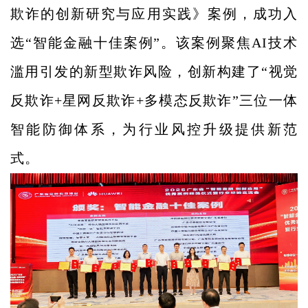
欺诈的创新研究与应用实践》案例，
成功
入
选“智能金融十佳案例”
。
该
案例聚焦
AI
技术
滥用引发的新型欺诈
风险
，
创新构建了
“视觉
反欺诈+星网反欺诈+多模态反欺诈”三位一体
智能防御体系，
为行业风控升级提供新范
式。