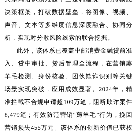
决策框架，打破数据壁垒，将图像、视频、
声音、文本等多维度信息深度融合、协同分
析，实现对分散风险线索的联合挖掘。
此外，该体系已覆盖中邮消费金融
贷前准
入、贷中审批、贷后管理全流程，在营销薅
羊毛检测、身份核验、团伙欺诈识别等
关键
场景实现突破
，
应用
成效显著
。
2024年
，精
准
拦截不合规申请超109
万笔，阻断欺诈案件
8,479笔
；
有效防范营销“薅羊毛”行为，挽回
营销
损失455万元
。该体系的创新价值已获权