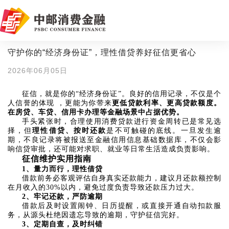
守护你的“经济身份证”，理性借贷养好征信更省心
2026年06月05日
征信，就是你的“经济身份证”。良好的信用记录，不仅是个
人信誉的体现 ，更能为你带来
更低贷款利率、更高贷款额度。
在房贷、车贷、信用卡办理等金融场景中占据优势。
手头紧张时，合理使用消费贷款进行资金周转已是常见选
择，但
理性借贷、按时还款
是不可触碰的底线。一旦发生逾
期，不良记录将被报送至金融信用信息基础数据库，不仅会影
响信贷审批，还可能对求职、就业等日常生活造成负责影响。
征信维护实用指南
1、量力而行，理性借贷
借款前务必客观评估自身真实还款能力，建议月还款额控制
在月收入的30%以内，避免过度负责导致还款压力过大。
2、牢记还款，严防逾期
借款后及时设置闹钟、日历提醒，或直接开通自动扣款服
务，从源头杜绝因遗忘导致的逾期，守护征信完好。
3、定期自查，及时纠错